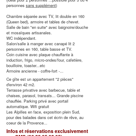
personnes
sans supplément
)
Chambre séparée avec TV, lit double en 160
(Queen bed), armoire et tables de chevet.
Salle de bain "en suite" avec baignoire/douche
et mosaïques artisanales.
WC indépendant.
Salon/salle à manger avec canapé lit 2
personnes en 160, table basse et TV.
Coin cuisine avec plaque chauffante à
induction, frigo, micro-ondes/four, cafetière,
bouilloire, toaster...etc
Armoire ancienne - coffre-fort -...
Ce gîte est un appartement "2 pièces"
d'environ 42 m2.
Terrasse privative avec barbecue, table et
chaises, parasol, transats... Grande piscine
chauffée. Parking privé avec portail
automatique. Wifi gratuit
Les Alpilles en face, exposition plein Sud,
pour des balades dans cet écrin de rêve, au
coeur de la Provence...
Inf
os et réservations exclusivement